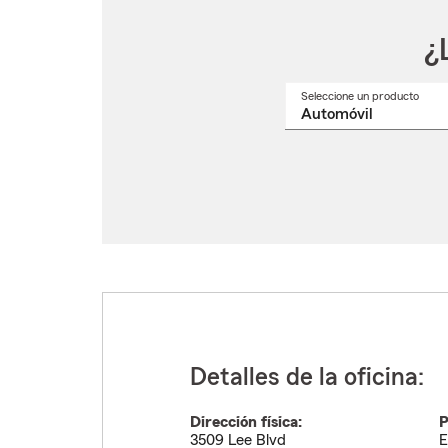
¿
Seleccione un producto
Selec
un
nomb
de
produ
del
menú
despl
Detalles de la oficina:
Dirección física:
P
3509 Lee Blvd
E