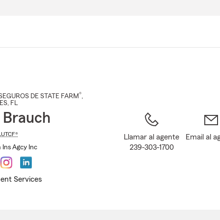
Pasar
al
contenido
principal
®
SEGUROS DE STATE FARM
,
ES
, FL
 Brauch
LUTCF®
Llamar al agente
Email al a
239-303-1700
 Ins Agcy Inc
ent Services