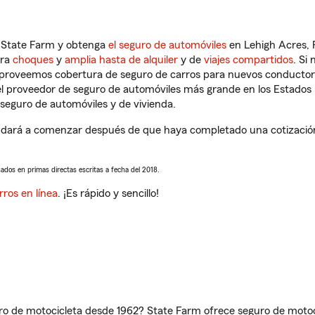
n State Farm y obtenga
el seguro de automóviles
en Lehigh Acres, 
tra
choques
y
amplia hasta de alquiler
y de
viajes compartidos
. Si
s proveemos cobertura de seguro de carros para nuevos conductores
l proveedor de seguro de automóviles más grande en los Estados
seguro de automóviles y de vivienda.
udará a comenzar después de que haya completado una cotización 
sados en primas directas escritas a fecha del 2018.
rros en línea
. ¡Es rápido y sencillo!
ro de motocicleta desde 1962? State Farm ofrece seguro de motoci