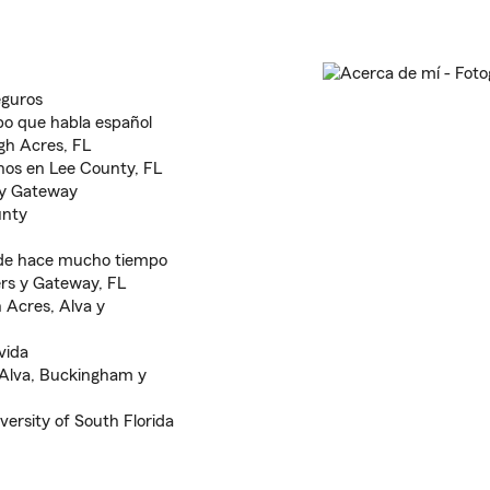
eguros
po que habla español
gh Acres, FL
inos en Lee County, FL
 y Gateway
unty
esde hace mucho tiempo
ers y Gateway, FL
 Acres, Alva y
vida
 Alva, Buckingham y
ersity of South Florida