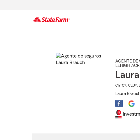
Comienzo
del
contenido
principal
AGENTE DE 
LEHIGH ACR
Laura
ChFC®
,
CLU®
,
Laura Brauch
Investm