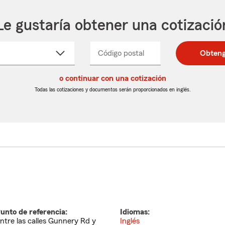
Le gustaría obtener una cotizació
cione
Código postal
Ingresa
Ingresa
Obteng
_____
un
un
re
código
código
cto
o continuar con una cotización
postal
postal
de
de
Todas las cotizaciones y documentos serán proporcionados en inglés.
egable
5
5
dígitos
dígitos
unto de referencia:
Idiomas:
ntre las calles Gunnery Rd y
Inglés