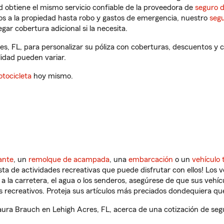
 obtiene el mismo servicio confiable de la proveedora de
seguro 
os a la propiedad hasta robo y gastos de emergencia, nuestro
segu
gar cobertura adicional si la necesita.
es, FL, para personalizar su póliza con coberturas, descuentos y
ilidad pueden variar.
tocicleta
hoy mismo.
ante
, un
remolque de acampada
, una
embarcación
o un
vehículo 
ista de actividades recreativas que puede disfrutar con ellos! Los 
a la carretera, el agua o los senderos, asegúrese de que sus vehí
 recreativos. Proteja sus artículos más preciados dondequiera qu
ra Brauch en Lehigh Acres, FL, acerca de una cotización de segu